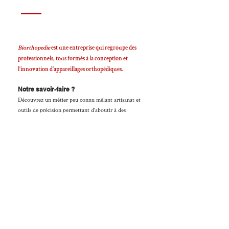
Biorthopedie
est une entreprise qui regroupe des
professionnels, tous formés à la conception et
l’innovation d’appareillages orthopédiques.
Notre savoir-faire ?
Découvrez un métier peu connu mêlant artisanat et
outils de précision permettant d'aboutir à des
innovations technologique. Nos équipes de
techniciens s’engagent quotidiennement à élaborer
des appareillages sur prescription médicale.
Biorthopedie
est une entreprise alliant sérieux et
innovation ; doué de savoir-faire et expert dans le
domaine de l’appareillage du dos. Une équipe de
professionnels expérimentés, en lien avec de
nombreux médecins qui
nous encourage à approfondir dans la recherche et le
développement.
N’hésitez pas à nous contacter par téléphone pour de